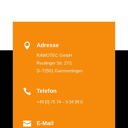

Adresse
RAWOTEC GmbH
Reutlinger Str. 27/1
D–72501 Gammertingen

Telefon
+49 [0] 75 74 – 9 34 99 0

E-Mail